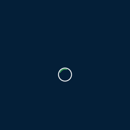
Bandar Slot
Bergelimang Harta Karena Menang Slot
Candy Burst
Adelbert
May 16, 2023
Exchangemybattery.com – Bergelimang harta
karena menang slot candy burst merupakan tujuan
setiap pecinta betting slot, karena hadiahnya yang
memang besar....
Read More